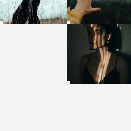
ООО "ЛАУТ РЕСАЙКЛИНГ"
ИНН 3702252808
ОГРН 1203700021304
Юридический адрес:153534, Ивановская
обл.,Ивановский р-н., с.п. Новоталицкое,
тер. Михалевская, зд.2, помещение 52
© 2021-2024 Laut Recycling
Все права защищены
Политика конфиденциальности