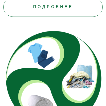
ДАРИМ ОДЕЖДЕ
ВТОРУЮ ЖИЗНЬ
С любовью и заботой к природе, мы
собираем и сортируем ненужную одежду,
чтобы дать ей вторую жизнь. Вы приводите в
порядок свой гардероб, а мы следим за тем,